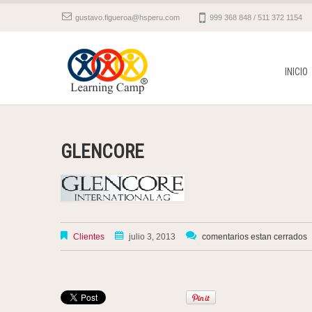
gustavo.figueroa@hsperu.com
999 368 848 / 511 372 1154
INICIO
GLENCORE
Clientes
julio 3, 2013
comentarios estan cerrados