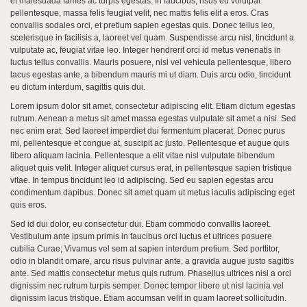
et malesuada fames ac turpis egestas. In faucibus, risus eu volutpat
pellentesque, massa felis feugiat velit, nec mattis felis elit a eros. Cras
convallis sodales orci, et pretium sapien egestas quis. Donec tellus leo,
scelerisque in facilisis a, laoreet vel quam. Suspendisse arcu nisl, tincidunt a
vulputate ac, feugiat vitae leo. Integer hendrerit orci id metus venenatis in
luctus tellus convallis. Mauris posuere, nisi vel vehicula pellentesque, libero
lacus egestas ante, a bibendum mauris mi ut diam. Duis arcu odio, tincidunt
eu dictum interdum, sagittis quis dui.
Lorem ipsum dolor sit amet, consectetur adipiscing elit. Etiam dictum egestas
rutrum. Aenean a metus sit amet massa egestas vulputate sit amet a nisi. Sed
nec enim erat. Sed laoreet imperdiet dui fermentum placerat. Donec purus
mi, pellentesque et congue at, suscipit ac justo. Pellentesque et augue quis
libero aliquam lacinia. Pellentesque a elit vitae nisl vulputate bibendum
aliquet quis velit. Integer aliquet cursus erat, in pellentesque sapien tristique
vitae. In tempus tincidunt leo id adipiscing. Sed eu sapien egestas arcu
condimentum dapibus. Donec sit amet quam ut metus iaculis adipiscing eget
quis eros.
Sed id dui dolor, eu consectetur dui. Etiam commodo convallis laoreet.
Vestibulum ante ipsum primis in faucibus orci luctus et ultrices posuere
cubilia Curae; Vivamus vel sem at sapien interdum pretium. Sed porttitor,
odio in blandit ornare, arcu risus pulvinar ante, a gravida augue justo sagittis
ante. Sed mattis consectetur metus quis rutrum. Phasellus ultrices nisi a orci
dignissim nec rutrum turpis semper. Donec tempor libero ut nisl lacinia vel
dignissim lacus tristique. Etiam accumsan velit in quam laoreet sollicitudin.